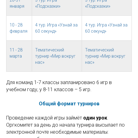
20-31
3 тур. Игра
3 тур. Игра
января
«Подсказки»
«Подсказки»
10 - 28
4 тур. Игра «Узнай за
4 тур. Игра «Узнай за
февраля
60 секунд»
60 секунд»
11 - 28
Тематический
Тематический
марта
турнир «Мир вокруг
турнир «Мир вокруг
нас»
нас»
Для команд 1-7 классы запланировано 6 игр в
учебном году, у 8-11 классов – 5 игр.
Общий формат турниров
Проведение каждой игры займёт
один урок
.
Оргкомитет за день до начала турнира высылает по
электронной почте необходимые материалы: