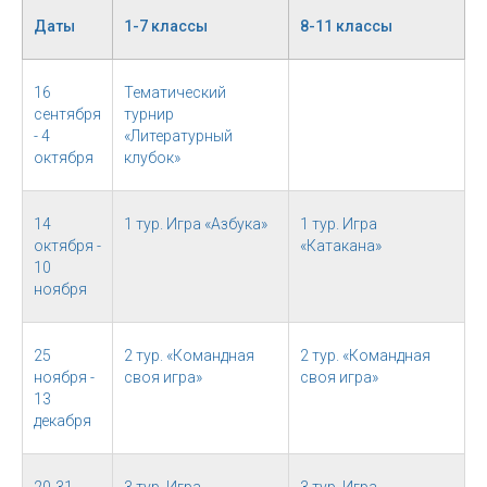
Даты
1-7 классы
8-11 классы
16
Тематический
сентября
турнир
- 4
«Литературный
октября
клубок»
14
1 тур. Игра «Азбука»
1 тур. Игра
октября -
«Катакана»
10
ноября
25
2 тур. «Командная
2 тур. «Командная
ноября -
своя игра»
своя игра»
13
декабря